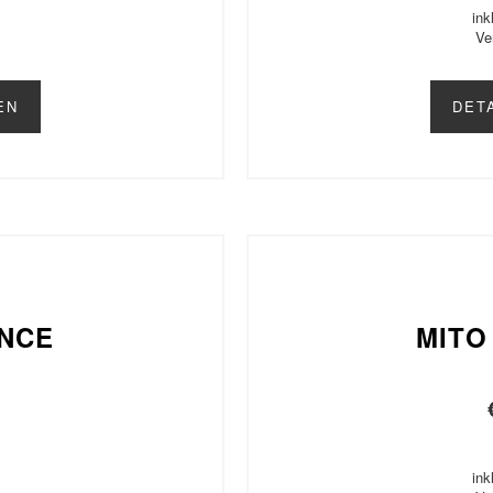
ink
Ve
EN
DET
ANCE
MITO
ink