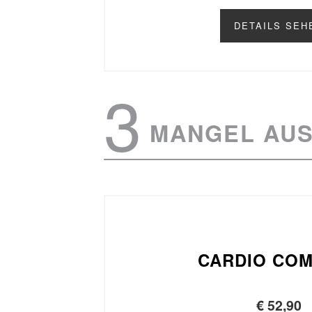
DETAILS SEH
MANGEL AU
CARDIO CO
€
52,90