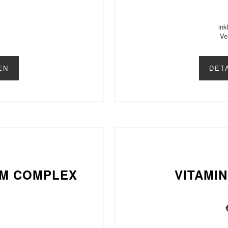
ink
Ve
EN
DET
UM COMPLEX
VITAMI