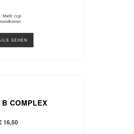
l. MwSt zzgl.
rsandkosten
AILS SEHEN
N B COMPLEX
€
16,50