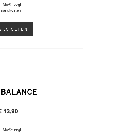
l. MwSt zzgl.
rsandkosten
AILS SEHEN
 BALANCE
€
43,90
l. MwSt zzgl.