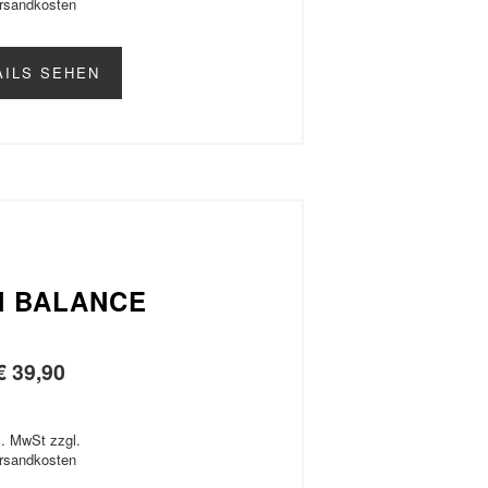
rsandkosten
AILS SEHEN
N BALANCE
€
39,90
l. MwSt zzgl.
rsandkosten