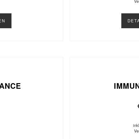
Ve
EN
DET
LANCE
IMMU
ink
Ve