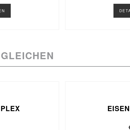
EN
DET
SGLEICHEN
MPLEX
EISE