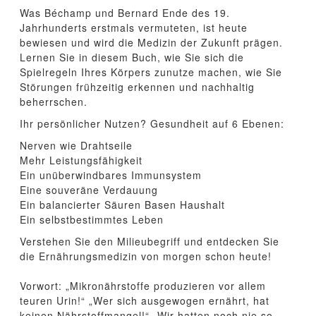
Was Béchamp und Bernard Ende des 19.
Jahrhunderts erstmals vermuteten, ist heute
bewiesen und wird die Medizin der Zukunft prägen.
Lernen Sie in diesem Buch, wie Sie sich die
Spielregeln Ihres Körpers zunutze machen, wie Sie
Störungen frühzeitig erkennen und nachhaltig
beherrschen.
Ihr persönlicher Nutzen? Gesundheit auf 6 Ebenen:
Nerven wie Drahtseile
Mehr Leistungsfähigkeit
Ein unüberwindbares Immunsystem
Eine souveräne Verdauung
Ein balancierter Säuren Basen Haushalt
Ein selbstbestimmtes Leben
Verstehen Sie den Milieubegriff und entdecken Sie
die Ernährungsmedizin von morgen schon heute!
Vorwort: „Mikronährstoffe produzieren vor allem
teuren Urin!“ „Wer sich ausgewogen ernährt, hat
keinen Nährstoffmangel!“ „Wir hatten noch nie so