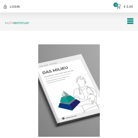
0
LOGIN
€
0,00
NUTRIBIOTICUM
Online
Shop